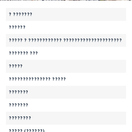
? ???????
??????
????? ? ???????????? ?????????????????????
??????? ???
?????
??????????????? ?????
???????
???????
????????
????? (??????)