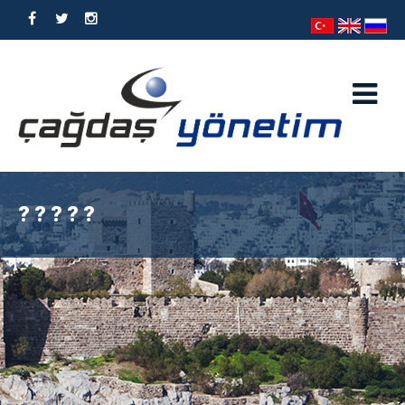
?????