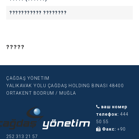
??????????? ????????
?????
ÇAĞDAŞ YÖNETIM
YALIKAVAK YOLU ÇAĞDAŞ HOLDING BINASI 48400
ORTAKENT BODRUM / MUĞLA
ваш номер
телефон:
444
50 55
Факс:
+90
252 313 21 57