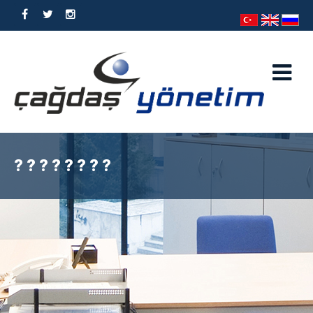
????????