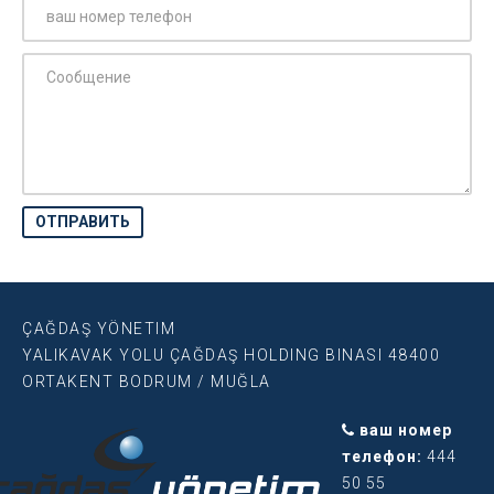
ÇAĞDAŞ YÖNETIM
YALIKAVAK YOLU ÇAĞDAŞ HOLDING BINASI 48400
ORTAKENT BODRUM / MUĞLA
ваш номер
телефон:
444
50 55