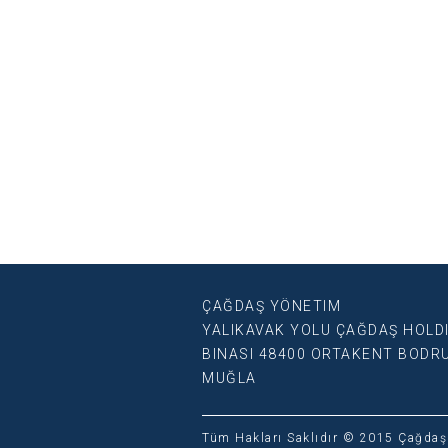
ÇAĞDAŞ YÖNETIM
YALIKAVAK YOLU ÇAĞDAŞ HOLD
BINASI 48400 ORTAKENT BODR
MUĞLA
Tüm Hakları Saklıdır © 2015 Çağdaş