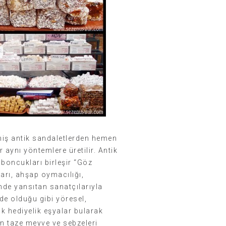
miş antik sandaletlerden hemen
 aynı yöntemlere üretilir. Antik
 boncukları birleşir “Göz
arı, ahşap oymacılığı,
inde yansıtan sanatçılarıyla
de olduğu gibi yöresel,
ik hediyelik eşyalar bularak
n taze meyve ve sebzeleri