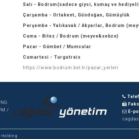
Salı - Bodrum(sadece giysi, kumaş ve hediyeli
Çarşamba - Ortakent, Gündoğan, Gümüşlük
Perşembe - Yalıkavak / Akyarlar, Bodrum (me
Cuma - Bitez /
Bodrum (meyve&sebze)
Pazar - Gümbet / Mumcular
Cumartesi - Turgutreis
https://www.bodrum.bel.tr/pazar_yerleri
Tele
ING
Fak
UM /
E-po
cagdas
 Holding