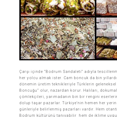
Çarşı içinde “Bodrum Sandaleti” adıyla tescillen
her yolcu almak ister. Cam boncuk da bin yıllardır
dönemin üretim teknikleriyle Türklerin geleneksel
Boncuğu” olur, nazardan korur. Halıları, dokumal
çömlekçileri, yarımadanın bin bir rengini eserler
dolup taşar pazarlar. Türkiye’nin hemen her yerin
günleriyle belirlenmiş pazarları vardır. Hem otant
Bodrum kültürünü tanıyabilir hem de iklime uygu