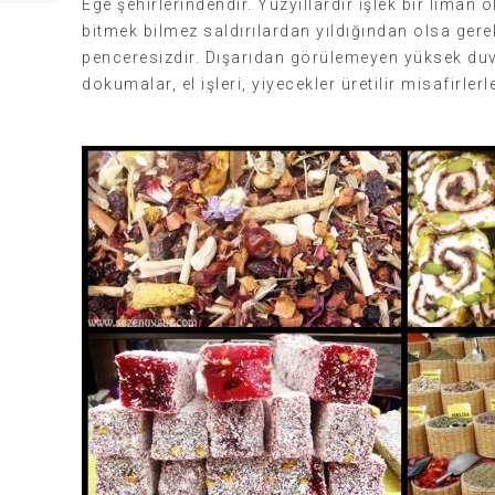
Ege şehirlerindendir. Yüzyıllardır işlek bir liman 
bitmek bilmez saldırılardan yıldığından olsa gerek
penceresizdir. Dışarıdan görülemeyen yüksek duv
dokumalar, el işleri, yiyecekler üretilir misafirler