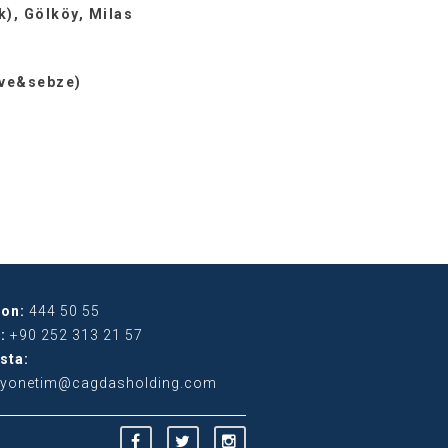
k), Gölköy, Milas
yve&sebze)
fon:
444 50 55
s:
+90 252 313 21 57
sta:
yonetim@cagdasholding.com